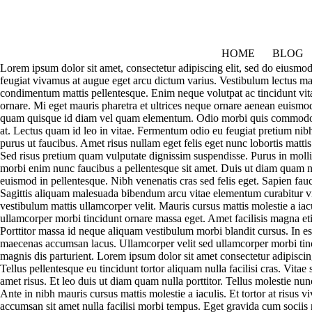
Skip
to
content
HOME
BLOG
Lorem ipsum dolor sit amet, consectetur adipiscing elit, sed do eiusmod
feugiat vivamus at augue eget arcu dictum varius. Vestibulum lectus maur
condimentum mattis pellentesque. Enim neque volutpat ac tincidunt vita
ornare. Mi eget mauris pharetra et ultrices neque ornare aenean euismod. 
quam quisque id diam vel quam elementum. Odio morbi quis commodo od
at. Lectus quam id leo in vitae. Fermentum odio eu feugiat pretium nibh 
purus ut faucibus. Amet risus nullam eget felis eget nunc lobortis matti
Sed risus pretium quam vulputate dignissim suspendisse. Purus in mollis
morbi enim nunc faucibus a pellentesque sit amet. Duis ut diam quam nu
euismod in pellentesque. Nibh venenatis cras sed felis eget. Sapien fauc
Sagittis aliquam malesuada bibendum arcu vitae elementum curabitur vit
vestibulum mattis ullamcorper velit. Mauris cursus mattis molestie a ia
ullamcorper morbi tincidunt ornare massa eget. Amet facilisis magna eti
Porttitor massa id neque aliquam vestibulum morbi blandit cursus. In e
maecenas accumsan lacus. Ullamcorper velit sed ullamcorper morbi tinc
magnis dis parturient. Lorem ipsum dolor sit amet consectetur adipiscin
Tellus pellentesque eu tincidunt tortor aliquam nulla facilisi cras. Vitae
amet risus. Et leo duis ut diam quam nulla porttitor. Tellus molestie n
Ante in nibh mauris cursus mattis molestie a iaculis. Et tortor at risus 
accumsan sit amet nulla facilisi morbi tempus. Eget gravida cum sociis 