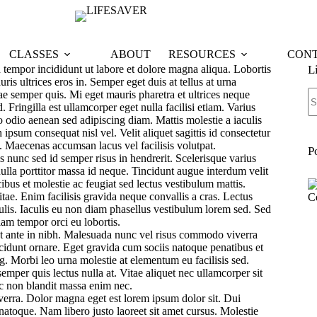
CLASSES
ABOUT
RESOURCES
CON
 tempor incididunt ut labore et dolore magna aliqua. Lobortis
L
is ultrices eros in. Semper eget duis at tellus at urna
N
e semper quis. Mi eget mauris pharetra et ultrices neque
re
Fringilla est ullamcorper eget nulla facilisi etiam. Varius
io aenean sed adipiscing diam. Mattis molestie a iaculis
ipsum consequat nisl vel. Velit aliquet sagittis id consectetur
s. Maecenas accumsan lacus vel facilisis volutpat.
P
 nunc sed id semper risus in hendrerit. Scelerisque varius
lla porttitor massa id neque. Tincidunt augue interdum velit
ibus et molestie ac feugiat sed lectus vestibulum mattis.
ae. Enim facilisis gravida neque convallis a cras. Lectus
culis. Iaculis eu non diam phasellus vestibulum lorem sed. Sed
am tempor orci eu lobortis.
st ante in nibh. Malesuada nunc vel risus commodo viverra
idunt ornare. Eget gravida cum sociis natoque penatibus et
g. Morbi leo urna molestie at elementum eu facilisis sed.
 semper quis lectus nulla at. Vitae aliquet nec ullamcorper sit
unc non blandit massa enim nec.
viverra. Dolor magna eget est lorem ipsum dolor sit. Dui
natoque. Nam libero justo laoreet sit amet cursus. Molestie