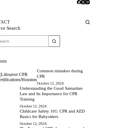
TACT
ive Search
o
sults
osts
Common mistakes during
CPR
October 12, 2024
Understanding the Good Samaritan
Law and Its Importance for CPR
Training
October 12, 2024
Childcare Safety 101: CPR and AED
Basics for Babysitters
October 12, 2024