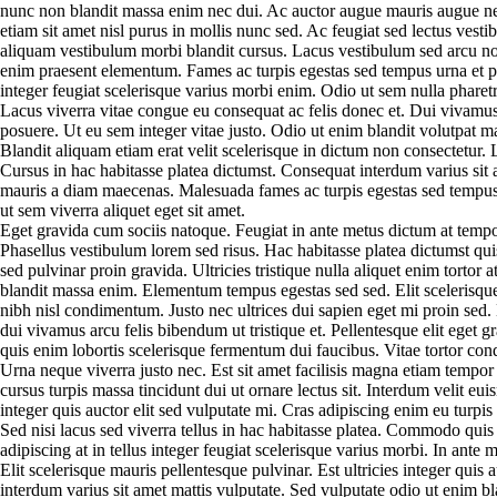
nunc non blandit massa enim nec dui. Ac auctor augue mauris augue neq
etiam sit amet nisl purus in mollis nunc sed. Ac feugiat sed lectus vest
aliquam vestibulum morbi blandit cursus. Lacus vestibulum sed arcu no
enim praesent elementum. Fames ac turpis egestas sed tempus urna et ph
integer feugiat scelerisque varius morbi enim. Odio ut sem nulla pharetr
Lacus viverra vitae congue eu consequat ac felis donec et. Dui vivamus
posuere. Ut eu sem integer vitae justo. Odio ut enim blandit volutpat 
Blandit aliquam etiam erat velit scelerisque in dictum non consectetur.
Cursus in hac habitasse platea dictumst. Consequat interdum varius sit am
mauris a diam maecenas. Malesuada fames ac turpis egestas sed tempus u
ut sem viverra aliquet eget sit amet.
Eget gravida cum sociis natoque. Feugiat in ante metus dictum at tem
Phasellus vestibulum lorem sed risus. Hac habitasse platea dictumst qui
sed pulvinar proin gravida. Ultricies tristique nulla aliquet enim tortor
blandit massa enim. Elementum tempus egestas sed sed. Elit scelerisque
nibh nisl condimentum. Justo nec ultrices dui sapien eget mi proin sed.
dui vivamus arcu felis bibendum ut tristique et. Pellentesque elit eget
quis enim lobortis scelerisque fermentum dui faucibus. Vitae tortor con
Urna neque viverra justo nec. Est sit amet facilisis magna etiam tempor 
cursus turpis massa tincidunt dui ut ornare lectus sit. Interdum velit eui
integer quis auctor elit sed vulputate mi. Cras adipiscing enim eu turpis
Sed nisi lacus sed viverra tellus in hac habitasse platea. Commodo quis
adipiscing at in tellus integer feugiat scelerisque varius morbi. In ante 
Elit scelerisque mauris pellentesque pulvinar. Est ultricies integer quis 
interdum varius sit amet mattis vulputate. Sed vulputate odio ut enim b