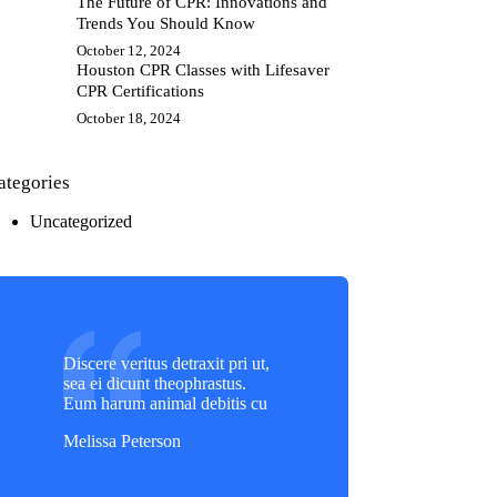
The Future of CPR: Innovations and
Trends You Should Know
October 12, 2024
Houston CPR Classes with Lifesaver
CPR Certifications
October 18, 2024
ategories
Uncategorized
Discere veritus detraxit pri ut,
sea ei dicunt theophrastus.
Eum harum animal debitis cu
Melissa Peterson