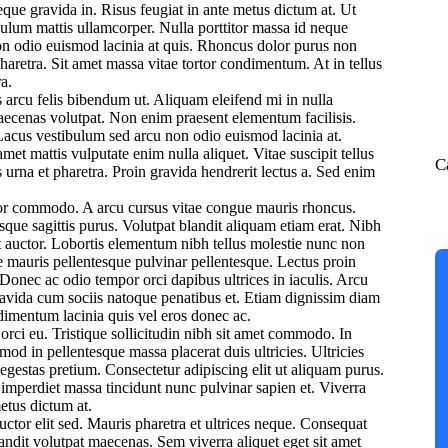
ue gravida in. Risus feugiat in ante metus dictum at. Ut
ibulum mattis ullamcorper. Nulla porttitor massa id neque
n odio euismod lacinia at quis. Rhoncus dolor purus non
aretra. Sit amet massa vitae tortor condimentum. At in tellus
a.
 arcu felis bibendum ut. Aliquam eleifend mi in nulla
maecenas volutpat. Non enim praesent elementum facilisis.
 Lacus vestibulum sed arcu non odio euismod lacinia at.
et mattis vulputate enim nulla aliquet. Vitae suscipit tellus
C
rna et pharetra. Proin gravida hendrerit lectus a. Sed enim
por commodo. A arcu cursus vitae congue mauris rhoncus.
sque sagittis purus. Volutpat blandit aliquam etiam erat. Nibh
 at auctor. Lobortis elementum nibh tellus molestie nunc non
 mauris pellentesque pulvinar pellentesque. Lectus proin
 Donec ac odio tempor orci dapibus ultrices in iaculis. Arcu
 gravida cum sociis natoque penatibus et. Etiam dignissim diam
dimentum lacinia quis vel eros donec ac.
orci eu. Tristique sollicitudin nibh sit amet commodo. In
smod in pellentesque massa placerat duis ultricies. Ultricies
 egestas pretium. Consectetur adipiscing elit ut aliquam purus.
 imperdiet massa tincidunt nunc pulvinar sapien et. Viverra
metus dictum at.
auctor elit sed. Mauris pharetra et ultrices neque. Consequat
landit volutpat maecenas. Sem viverra aliquet eget sit amet